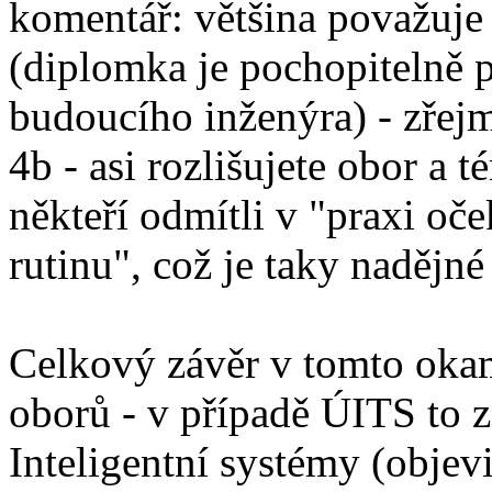
komentář: většina považuje
(diplomka je pochopitelně 
budoucího inženýra) - zřejm
4b - asi rozlišujete obor a
někteří odmítli v "praxi o
rutinu", což je taky nadějné
Celkový závěr v tomto okamž
oborů - v případě ÚITS to 
Inteligentní systémy (objevil