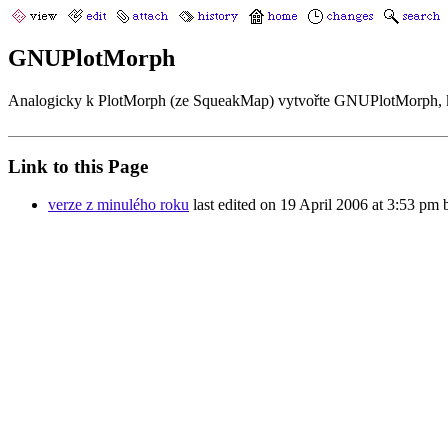
GNUPlotMorph
Analogicky k PlotMorph (ze SqueakMap) vytvořte GNUPlotMorph, kt
Link to this Page
verze z minulého roku
last edited on 19 April 2006 at 3:53 pm by