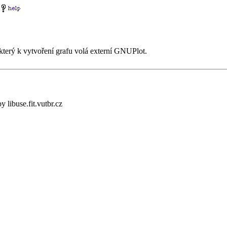
erý k vytvoření grafu volá externí GNUPlot.
 libuse.fit.vutbr.cz