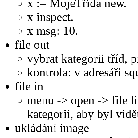
x := MojeTřída new.
x inspect.
x msg: 10.
file out
vybrat kategorii tříd, p
kontrola: v adresáři s
file in
menu -> open -> file lis
kategorii, aby byl vidě
ukládání image