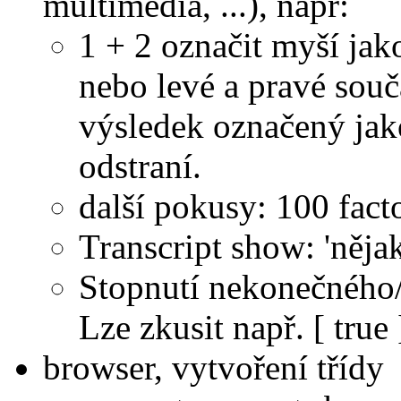
multimedia, ...), např:
1 + 2 označit myší jako
nebo levé a pravé souča
výsledek označený jako
odstraní.
další pokusy: 100 facto
Transcript show: 'nějaký
Stopnutí nekonečného
Lze zkusit např. [ true 
browser, vytvoření třídy