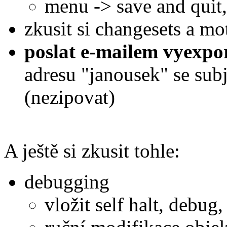
menu -> save and quit,
zkusit si changesets a mo
poslat e-mailem vyexpor
adresu "janousek" se s
(nezipovat)
A ještě si zkusit tohle:
debugging
vložit self halt, debu