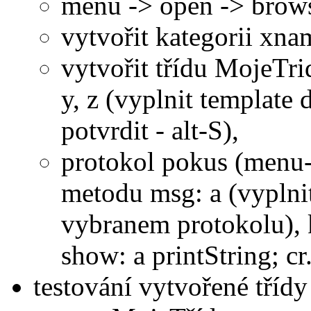
menu -> open -> brow
vytvořit kategorii xn
vytvořit třídu MojeTr
y, z (vyplnit template 
potvrdit - alt-S),
protokol pokus (menu->
metodu msg: a (vyplnit
vybranem protokolu), k
show: a printString; cr
testování vytvořené třídy