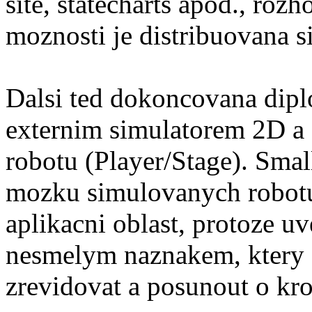
site, statecharts apod., rozh
moznosti je distribuovana s
Dalsi ted dokoncovana dip
externim simulatorem 2D a 
robotu (Player/Stage). Smal
mozku simulovanych robotu
aplikacni oblast, protoze u
nesmelym naznakem, ktery 
zrevidovat a posunout o kro