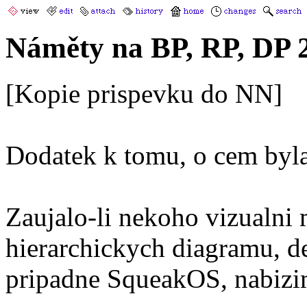
Náměty na BP, RP, DP 
[Kopie prispevku do NN]
Dodatek k tomu, o cem byla
Zaujalo-li nekoho vizualni
hierarchickych diagramu, dev
pripadne SqueakOS, nabizi