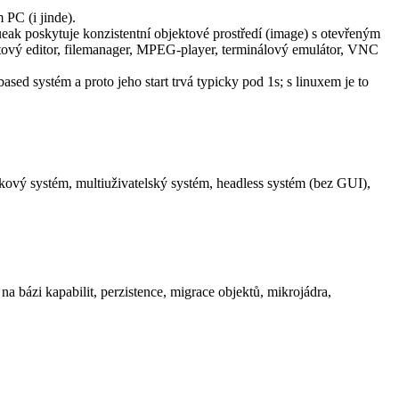
PC (i jinde).
ueak poskytuje konzistentní objektové prostředí (image) s otevřeným
textový editor, filemanager, MPEG-player, terminálový emulátor, VNC
 systém a proto jeho start trvá typicky pod 1s; s linuxem je to
ový systém, multiuživatelský systém, headless systém (bez GUI),
 bázi kapabilit, perzistence, migrace objektů, mikrojádra,