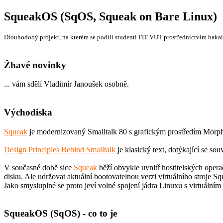
SqueakOS (SqOS, Squeak on Bare Linux)
Dlouhodobý projekt, na kterém se podílí studenti FIT VUT prostřednictvím baka
Žhavé novinky
... vám sdělí Vladimír Janoušek osobně.
Východiska
Squeak
je modernizovaný Smalltalk 80 s grafickým prostředím Morphic
Design Principles Behind Smalltalk
je klasický text, dotýkající se so
V současné době sice
Squeak
běží obvykle uvnitř hostitelských opera
disku. Ale udržovat aktuální bootovatelnou verzi virtuálního stroje 
Jako smysluplné se proto jeví volné spojení jádra Linuxu s virtuální
SqueakOS (SqOS) - co to je