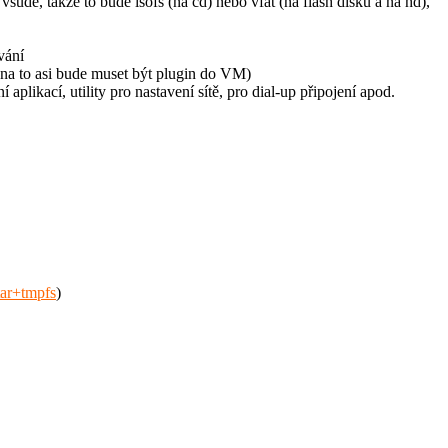
de, takže to bude isofs (na cd) nebo vfat (na flash disku a na hd),
vání
 (na to asi bude muset být plugin do VM)
plikací, utility pro nastavení sítě, pro dial-up připojení apod.
ttar+tmpfs
)