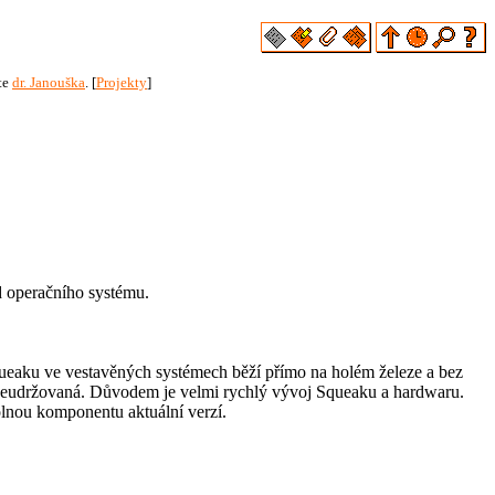
te
dr. Janouška
. [
Projekty
]
d operačního systému.
 Squeaku ve vestavěných systémech běží přímo na holém železe a bez
á a neudržovaná. Důvodem je velmi rychlý vývoj Squeaku a hardwaru.
olnou komponentu aktuální verzí.