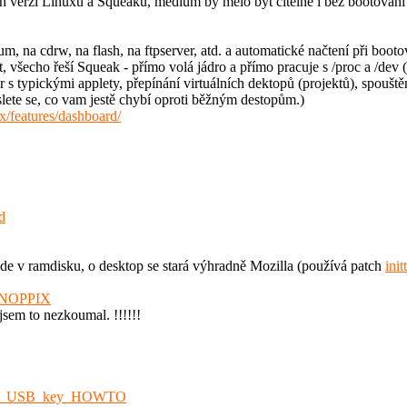
verzí Linuxu a Squeaku, médium by mělo být čitelné i bez bootování všu
um, na cdrw, na flash, na ftpserver, atd. a automatické načtení při booto
, všecho řeší Squeak - přímo volá jádro a přímo pracuje s /proc a /dev
typickými applety, přepínání virtuálních dektopů (projektů), spouštění a
slete se, co vam jestě chybí oproti běžným destopům.)
/features/dashboard/
d
de v ramdisku, o desktop se stará výhradně Mozilla (používá patch
ini
cKNOPPIX
jsem to nezkoumal. !!!!!!
otable_USB_key_HOWTO