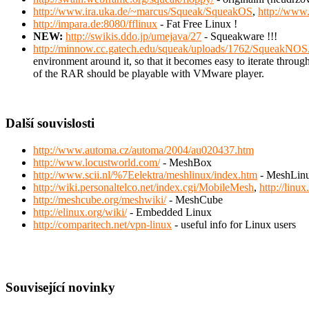
http://www.ira.uka.de/~marcus/Squeak/SqueakOS
,
http://www
http://impara.de:8080/fflinux
- Fat Free Linux !
NEW:
http://swikis.ddo.jp/umejava/27
- Squeakware !!!
http://minnow.cc.gatech.edu/squeak/uploads/1762/SqueakNOS.
environment around it, so that it becomes easy to iterate thr
of the RAR should be playable with VMware player.
Další souvislosti
http://www.automa.cz/automa/2004/au020437.htm
http://www.locustworld.com/
- MeshBox
http://www.scii.nl/%7Eelektra/meshlinux/index.htm
- MeshLin
http://wiki.personaltelco.net/index.cgi/MobileMesh
,
http://linu
http://meshcube.org/meshwiki/
- MeshCube
http://elinux.org/wiki/
- Embedded Linux
http://comparitech.net/vpn-linux
- useful info for Linux users
Související novinky