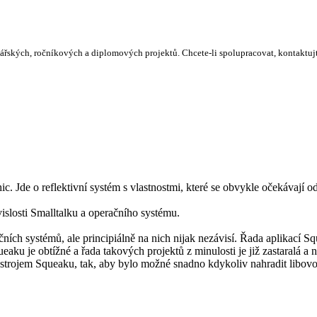
lářských, ročníkových a diplomových projektů. Chcete-li spolupracovat, kontaktuj
. Jde o reflektivní systém s vlastnostmi, které se obvykle očekávají o
uvislosti Smalltalku a operačního systému.
čních systémů, ale principiálně na nich nijak nezávisí. Řada aplikací
Squeaku je obtížné a řada takových projektů z minulosti je již zastaral
m strojem Squeaku, tak, aby bylo možné snadno kdykoliv nahradit libov