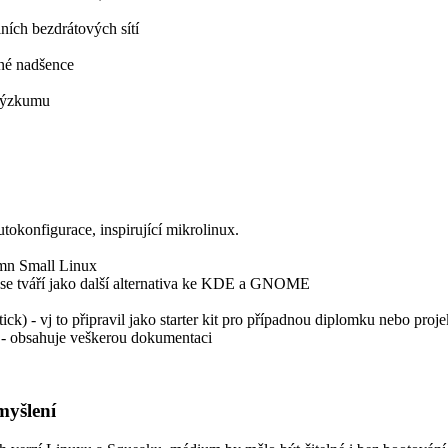
lních bezdrátových sítí
ané nadšence
 výzkumu
utokonfigurace, inspirující mikrolinux.
amn Small Linux
 se tváří jako další alternativa ke KDE a GNOME
tick) - vj to připravil jako starter kit pro případnou diplomku nebo proje
- obsahuje veškerou dokumentaci
myšlení