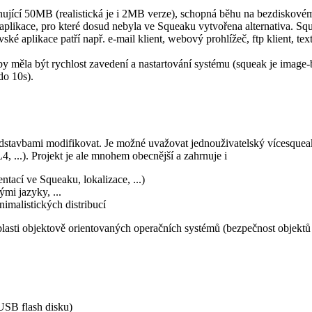
ující 50MB (realistická je i 2MB verze), schopná běhu na bezdiskovém 
aplikace, pro které dosud nebyla ve Squeaku vytvořena alternativa. Sq
ské aplikace patří např. e-mail klient, webový prohlížeč, ftp klient, 
a být rychlost zavedení a nastartování systému (squeak je image-based
do 10s).
dstavbami modifikovat. Je možné uvažovat jednouživatelský vícesqueak
, ...). Projekt je ale mnohem obecnější a zahrnuje i
tací ve Squeaku, lokalizace, ...)
ými jazyky, ...
imalistických distribucí
sti objektově orientovaných operačních systémů (bezpečnost objektů na
SB flash disku)