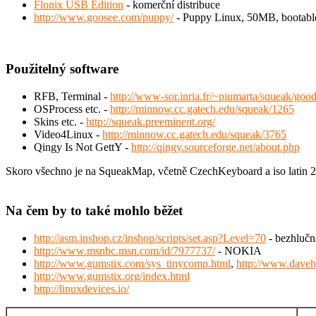
Flonix USB Edition
- komerční distribuce
http://www.goosee.com/puppy/
- Puppy Linux, 50MB, bootable
Použitelný software
RFB, Terminal -
http://www-sor.inria.fr/~piumarta/squeak/good
OSProcess etc. -
http://minnow.cc.gatech.edu/squeak/1265
Skins etc. -
http://squeak.preeminent.org/
Video4Linux -
http://minnow.cc.gatech.edu/squeak/3765
Qingy Is Not GettY -
http://qingy.sourceforge.net/about.php
Skoro všechno je na SqueakMap, včetně CzechKeyboard a iso latin 2
Na čem by to také mohlo běžet
http://asm.inshop.cz/inshop/scripts/set.asp?Level=70
- bezhlučná
http://www.msnbc.msn.com/id/7977737/
- NOKIA
http://www.gumstix.com/sys_tinycomp.html
,
http://www.daveh
http://www.gumstix.org/index.html
http://linuxdevices.io/