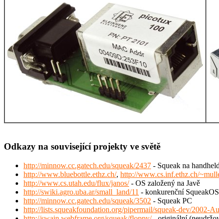
Odkazy na související projekty ve světě
http://minnow.cc.gatech.edu/squeak/2437
- Squeak na handhel
http://www.bluebottle.ethz.ch/
,
http://www.cs.inf.ethz.ch/~mull
http://www.cs.utah.edu/flux/janos/
- OS založený na Javě
http://swiki.agro.uba.ar/small_land/11
- konkurenční SqueakOS
http://minnow.cc.gatech.edu/squeak/3502
- Squeak PC
http://lists.squeakfoundation.org/pipermail/squeak-dev/2002-A
http://swain.webframe.org/squeak/floppy/
- originální (neudrž