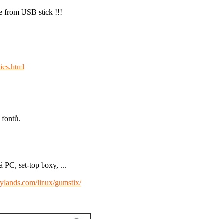
 from USB stick !!!
ies.html
 fontů.
 PC, set-top boxy, ...
ylands.com/linux/gumstix/