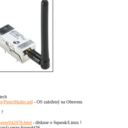
dech
er/PieterMuller.pdf
- OS založený na Oberonu
 ?
ugust/042978.html
- diskuse o Squeak/Linux !
ovaná) verze SqueakOS