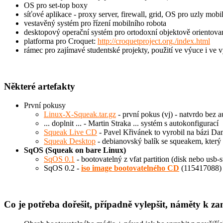
OS pro set-top boxy
síťové aplikace - proxy server, firewall, grid, OS pro uzly mobi
vestavěný systém pro řízení mobilního robota
desktopový operační systém pro ortodoxní objektově orientov
platforma pro Croquet:
http://croquetproject.org./index.html
rámec pro zajímavé studentské projekty, použití ve výuce i ve
Některé artefakty
První pokusy
Linux-X-Squeak.tar.gz
- první pokus (vj) - natvrdo bez a
... doplnit ... - Martin Straka ... systém s autokonfigurací
Squeak Live CD
- Pavel Křivánek to vyrobil na bázi D
Squeak Desktop
- debianovský balík se squeakem, který
SqOS (Squeak on bare Linux)
SqOS 0.1
- bootovatelný z vfat partition (disk nebo usb-s
SqOS 0.2 -
iso image bootovatelného CD
(115417088) 
Co je potřeba dořešit, případně vylepšit, náměty k za