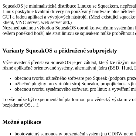
SqueakOS je minimalistická distribuce Linuxu se Squeakem, nepřesah
Linux poskytuje kvalitní drivery na používaný hardware plus některé 
GUI a řadou aplikací a vývojových nástrojů. (Mezi existující squeakov
klient, VNC server, web server atd.)
Nezanedbatelnou výhodou SqueakOS oproti konvenčním systémům by měl
ovšem poněkud horší, ale start linuxu se squeakem může proběhnout 
Varianty SqueakOS a přidružené subprojekty
Výše uvedená představa SqueakOS je jen základ, který lze růzými na
různé aplikačně orientované systémy, alternativní jádra (BSD, Hurd, L4
obecnou tvorbu užitečného software pro Squeak (podpora prezen
užitečné pluginy pro virtuální stroj Squeaku, propojitelnost s jin
obecnou tvorbu systémového softwaru pro linux a vytváření min
To vše může být experimentální platformou pro vědecký výzkum v obla
bezjaderné OS, ...).
Možné aplikace
bootovatelný samonosný prezentační systém (na CDRW nebo U