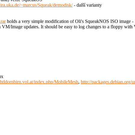
.ira.uka.de/~marcus/Squeak/demodisk/
- další varianty
rar
holds a very simple modification of Oli's SqueakNOS ISO image - I h
ough VM/Image updates. It should be easy to log changes to a floppy w
ux
x.htldornbirn.vol.at/index.php/MobileMesh
,
http://packages.debian.org/