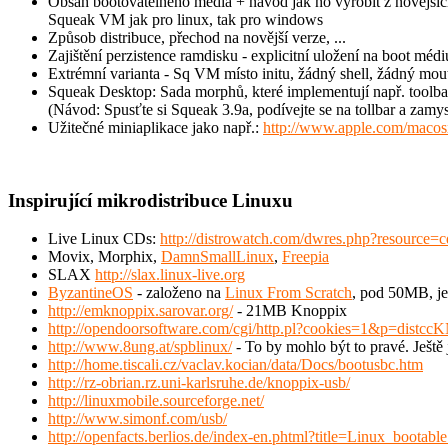
Obsah bootovatelného média + návod jak ho vyrobit z novějších 
Squeak VM jak pro linux, tak pro windows
Způsob distribuce, přechod na novější verze, ...
Zajištění perzistence ramdisku - explicitní uložení na boot médi
Extrémní varianta - Sq VM místo initu, žádný shell, žádný mout
Squeak Desktop: Sada morphů, které implementují např. toolbar s 
(Návod: Spusťte si Squeak 3.9a, podívejte se na tollbar a zamy
Užitečné miniaplikace jako např.:
http://www.apple.com/macosx
Inspirující mikrodistribuce Linuxu
Live Linux CDs:
http://distrowatch.com/dwres.php?resource=c
Movix, Morphix,
DamnSmallLinux
,
Freepia
SLAX
http://slax.linux-live.org
ByzantineOS
- založeno na
Linux From Scratch
, pod 50MB, je
http://emknoppix.sarovar.org/
- 21MB Knoppix
http://opendoorsoftware.com/cgi/http.pl?cookies=1&p=distc
http://www.8ung.at/spblinux/
- To by mohlo být to pravé. Ještě 
http://home.tiscali.cz/vaclav.kocian/data/Docs/bootusbc.htm
http://rz-obrian.rz.uni-karlsruhe.de/knoppix-usb/
http://linuxmobile.sourceforge.net/
http://www.simonf.com/usb/
http://openfacts.berlios.de/index-en.phtml?title=Linux_bo