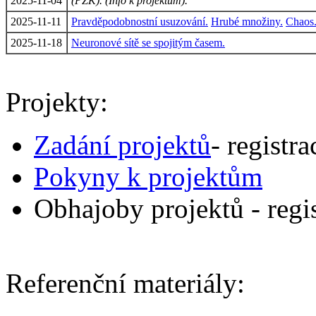
2025-11-04
(PZK).
(Info k projektům).
2025-11-11
Pravděpodobnostní usuzování.
Hrubé množiny.
Chaos
2025-11-18
Neuronové sítě se spojitým časem.
Projekty:
Zadání projektů
- registra
Pokyny k projektům
Obhajoby projektů - regis
Referenční materiály: