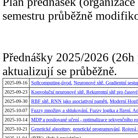
Plán přednášek (organizace
semestru průběžně modifik
Přednášky 2025/2026 (26h 
aktualizují se průběžně.
2025-09-16
Softcomputing-úvod.
Neuronové sítě. Gradientní sestu
2025-09-23
Konvoluční neuronové sítě. Rekurentní sítě pro časové
2025-09-30
RBF sítě. RNN jako asociativní paměti.
Moderní Hopfi
2025-10-07
Fuzzy množiny a shlukování. Fuzzy logika a řízení. Ad
2025-10-14
MDP a posilované učení - optimalizace sekvenčního r
2025-10-21
Genetické algoritmy
,
genetické programování
.
Rojová i