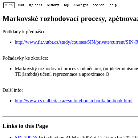
Markovské rozhodovací procesy, zpětnova
Podklady k přednášce:
http://www.fit.vutbr.cz/study/courses/SIN/private/current/SIN-
Požadavky ke zkoušce:
Markovský rozhodovací proces s odměnami, (ne)determinismus,
TD(lambda) učení, reprezentace a aproximace Q.
Další info:
http://www.cs.ualberta.ca/~sutton/book/ebook/the-book.html
Links to this Page
SIN 2007/8
last edited on 31 May 2008 at 12:16 am by 205.11