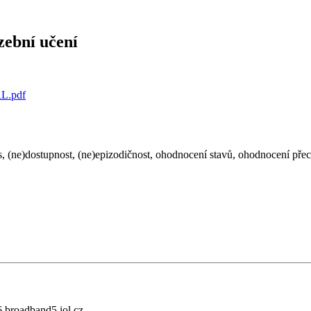
zební učení
RL.pdf
 (ne)dostupnost, (ne)epizodičnost, ohodnocení stavů, ohodnocení pře
6.broadband5.iol.cz