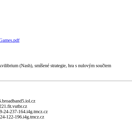
t/Games.pdf
 ekvilibrium (Nash), smíšené strategie, hra s nulovým součtem
6.broadband5.iol.cz
21.fit.vutbr.cz
89-24-237-164.i4g.tmcz.cz
-24-122-196.i4g.tmcz.cz