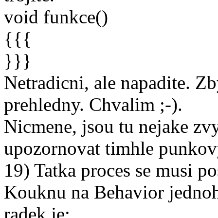
void funkce()
{{{
}}}
Netradicni, ale napadite. Z
prehledny. Chvalim ;-).
Nicmene, jsou tu nejake zv
upozornovat timhle punkov
19) Tatka proces se musi po
Kouknu na Behavior jednoho
radek je: