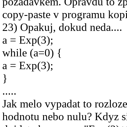
pozadavkem. Opravdu to zp
copy-paste v programu kopi
23) Opakuj, dokud neda....
a = Exp(3);
while (a=0) {
a = Exp(3);
}
.....
Jak melo vypadat to rozloz
hodnotu nebo nulu? Kdyz si