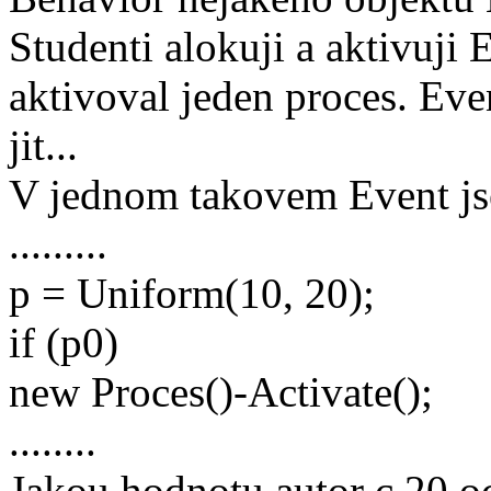
Studenti alokuji a aktivuji 
aktivoval jeden proces. Eve
jit...
V jednom takovem Event jse
.........
p = Uniform(10, 20);
if (p0)
new Proces()-Activate();
........
Jakou hodnotu autor c.20 o