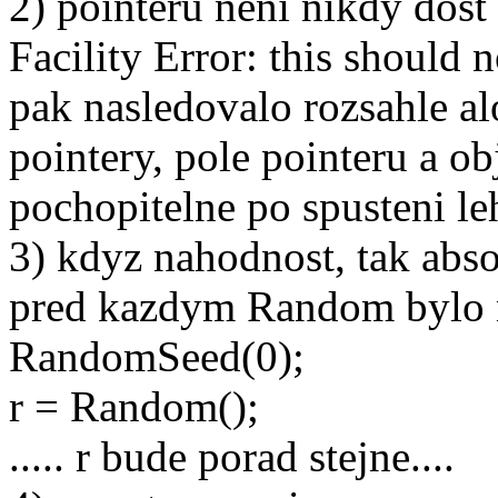
2) pointeru neni nikdy dost
Facility Error: this should 
pak nasledovalo rozsahle al
pointery, pole pointeru a ob
pochopitelne po spusteni le
3) kdyz nahodnost, tak abso
pred kazdym Random bylo n
RandomSeed(0);
r = Random();
..... r bude porad stejne....