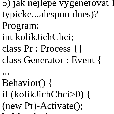
5) jak nejlepe vygenerovat 
typicke...alespon dnes)?
Program:
int kolikJichChci;
class Pr : Process {}
class Generator : Event {
...
Behavior() {
if (kolikJichChci>0) {
(new Pr)-Activate();