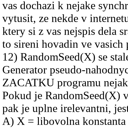
vas dochazi k nejake synch
vytusit, ze nekde v internet
ktery si z vas nejspis dela 
to sireni hovadin ve vasich 
12) RandomSeed(X) se stal
Generator pseudo-nahodnych
ZACATKU programu nejak ini
Pokud je RandomSeed(X) v
pak je uplne irelevantni, jest
A) X = libovolna konstanta