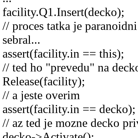
facility.Q1.Insert(decko);
// proces tatka je paranoidn
sebral...
assert(facility.in == this);
// ted ho "prevedu" na deck
Release(facility);
// a jeste overim
assert(facility.in == decko);
// az ted je mozne decko pri
decko->Activate();