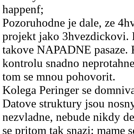
happenf;
Pozoruhodne je dale, ze 4h
projekt jako 3hvezdickovi. 
takove NAPADNE pasaze. Ru
kontrolu snadno neprotahnet
tom se mnou pohovorit.
Kolega Peringer se domniva
Datove struktury jsou nos
nezvladne, nebude nikdy de
se pritom tak snazi: mame se