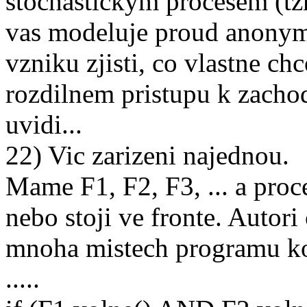
stochastickym procesem (tzn
vas modeluje proud anonym
vzniku zjisti, co vlastne ch
rozdilnem pristupu k zacho
uvidi...
22) Vic zarizeni najednou.
Mame F1, F2, F3, ... a pro
nebo stoji ve fronte. Autori
mnoha mistech programu ko
.....