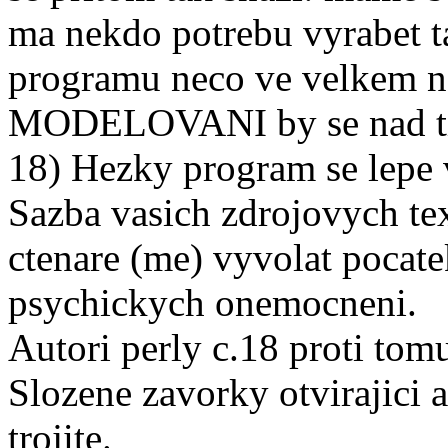
ma nekdo potrebu vyrabet ta
programu neco ve velkem n
MODELOVANI by se nad ti
18) Hezky program se lepe v
Sazba vasich zdrojovych te
ctenare (me) vyvolat pocat
psychickych onemocneni.
Autori perly c.18 proti tom
Slozene zavorky otvirajici a
trojite.