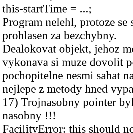
this-startTime = ...;
Program nelehl, protoze se 
prohlasen za bezchybny.
Dealokovat objekt, jehoz m
vykonava si muze dovolit p
pochopitelne nesmi sahat na
nejlepe z metody hned vyp
17) Trojnasobny pointer b
nasobny !!!
FacilityError: this should n