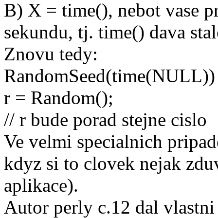
B) X = time(), nebot vase 
sekundu, tj. time() dava stal
Znovu tedy:
RandomSeed(time(NULL)) 
r = Random();
// r bude porad stejne cislo
Ve velmi specialnich pripad
kdyz si to clovek nejak zdu
aplikace).
Autor perly c.12 dal vlastn