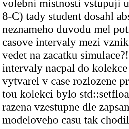
volebni mistnosti vstupuji
8-C) tady student dosahl ab
neznameho duvodu mel potr
casove intervaly mezi vznik
vedet na zacatku simulace
intervaly nacpal do kolekce 
vytvarel v case rozlozene pr
tou kolekci bylo std::setflo
razena vzestupne dle zapsa
modeloveho casu tak chodili