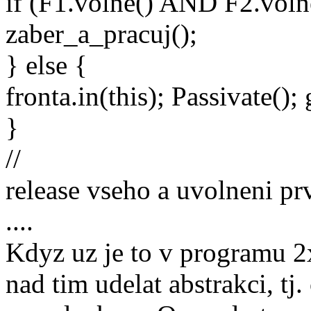
if (F1.volne() AND F2.voln
zaber_a_pracuj();
} else {
fronta.in(this); Passivate()
}
//
release vseho a uvolneni prv
....
Kdyz uz je to v programu 2x
nad tim udelat abstrakci, tj.