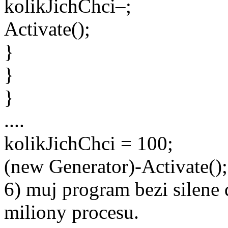
kolikJichChci–;
Activate();
}
}
}
....
kolikJichChci = 100;
(new Generator)-Activate();
6) muj program bezi silene
miliony procesu.