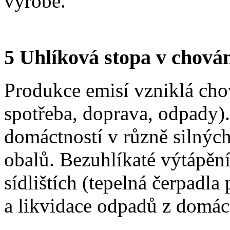
výrobě.
5 Uhlíková stopa v chován
Produkce emisí vzniklá cho
spotřeba, doprava, odpady).
domáctností v různě silnýc
obalů. Bezuhlíkaté výtápěn
sídlištích (tepelná čerpadla 
a likvidace odpadů z domáct