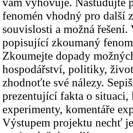
vám vyhovuje. Nastudujte p
fenomén vhodný pro další z
souvislosti a možná řešení.
popisující zkoumaný fenomé
Zkoumejte dopady možných 
hospodářství, politiky, živo
zhodnoťte své nálezy. Sepišt
prezentující fakta o situac
experimenty, komentáře exp
Výstupem projektu nechť j