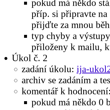
pokud má někdo stál
příp. si připravte n
přijďte za mnou bě
typ chyby a výstupy
přiloženy k mailu, k
Úkol č. 2
zadání úkolu:
ija-ukol
archiv se zadáním a te
komentář k hodnocení
pokud má někdo 0 b