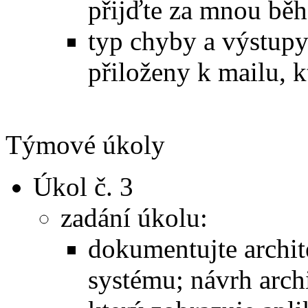
přijďte za mnou bě
typ chyby a výstupy
přiloženy k mailu, k
Týmové úkoly
Úkol č. 3
zadání úkolu:
dokumentujte archi
systému; návrh arch