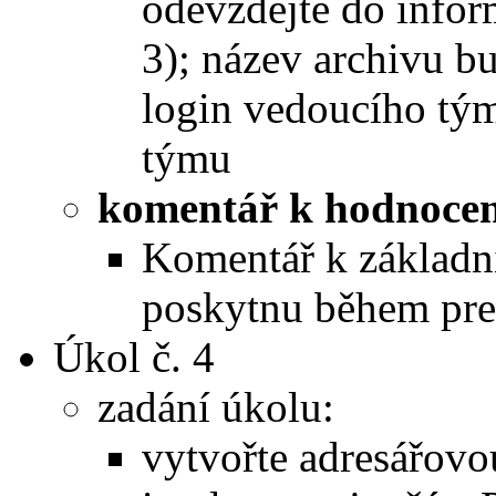
odevzdejte do info
3); název archivu bu
login vedoucího tý
týmu
komentář k hodnocen
Komentář k základn
poskytnu během prez
Úkol č. 4
zadání úkolu:
vytvořte adresářovo