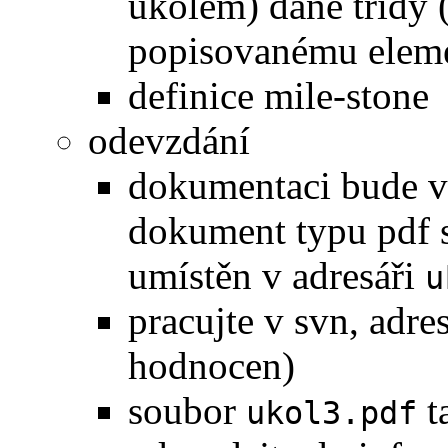
úkolem) dané třídy 
popisovanému elem
definice mile-stone
odevzdání
dokumentaci bude ve
dokument typu pdf
umístěn v adresáři
u
pracujte v svn, adre
hodnocen)
soubor
t
ukol3.pdf