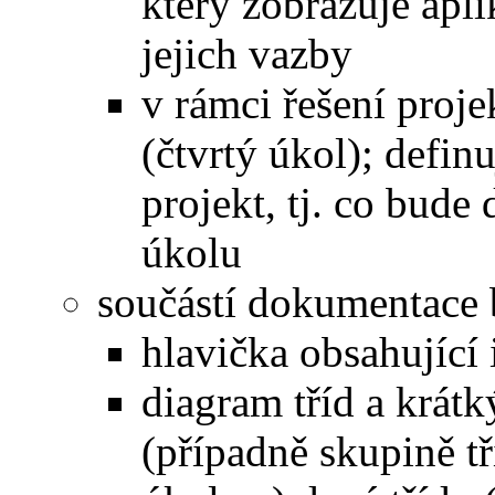
který zobrazuje aplik
jejich vazby
v rámci řešení proje
(čtvrtý úkol); defin
projekt, tj. co bude
úkolu
součástí dokumentace
hlavička obsahující
diagram tříd a krát
(případně skupině tř