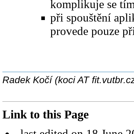
komplikuje se tí
při spouštění apli
provede pouze př
Radek Kočí (koci AT fit.vutbr.c
Link to this Page
.
last edited on 18 June 2