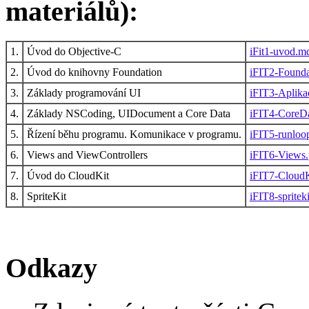
materiálů):
1.
Úvod do Objective-C
iFit1-uvod.m
2.
Úvod do knihovny Foundation
iFIT2-Foundat
3.
Základy programování UI
iFIT3-Aplika
4.
Základy NSCoding, UIDocument a Core Data
iFIT4-CoreDa
5.
Řízení běhu programu. Komunikace v programu.
iFIT5-runloo
6.
Views and ViewControllers
iFIT6-Views.
7.
Úvod do CloudKit
iFIT7-CloudK
8.
SpriteKit
iFIT8-spriteki
Odkazy