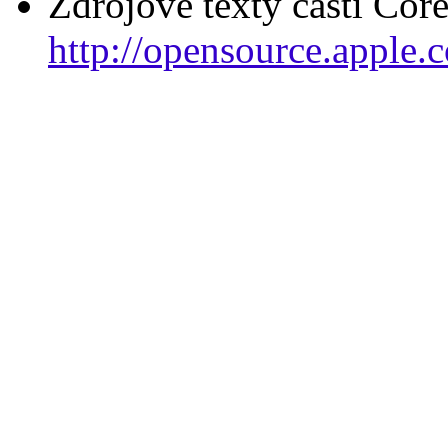
Zdrojové texty části Cor
http://opensource.apple