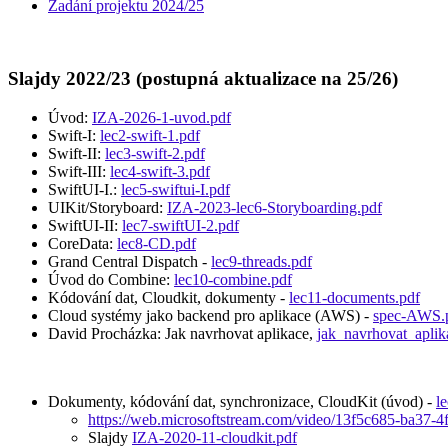
Zadání projektu 2024/25
Slajdy 2022/23 (postupná aktualizace na 25/26)
Úvod:
IZA-2026-1-uvod.pdf
Swift-I:
lec2-swift-1.pdf
Swift-II:
lec3-swift-2.pdf
Swift-III:
lec4-swift-3.pdf
SwiftUI-I.:
lec5-swiftui-I.pdf
UIKit/Storyboard:
IZA-2023-lec6-Storyboarding.pdf
SwiftUI-II:
lec7-swiftUI-2.pdf
CoreData:
lec8-CD.pdf
Grand Central Dispatch -
lec9-threads.pdf
Úvod do Combine:
lec10-combine.pdf
Kódování dat, Cloudkit, dokumenty -
lec11-documents.pdf
Cloud systémy jako backend pro aplikace (AWS) -
spec-AWS.
David Procházka: Jak navrhovat aplikace,
jak_navrhovat_aplik
Dokumenty, kódování dat, synchronizace, CloudKit (úvod) -
l
https://web.microsoftstream.com/video/13f5c685-ba37-
Slajdy
IZA-2020-11-cloudkit.pdf