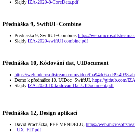
Slajdy
IZA-2020-8-CoreData.pdf
Přednáška 9, SwiftUI+Combine
Prednaska 9, SwiftUI+Combine,
https://web.microsoftstream
Slajdy
IZA-2020-swiftUI combine.pdf
Přednáška 10, Kódování dat, UIDocument
https://web.microsoftstream.com/video/fba94de6-cd39-4938-a
Demo k přednášce 10, UIDoc+SwiftUI,
https://github.com/I
Slajdy
IZA-2020-10-kodovaniDat-UIDocument.pdf
Přednáška 12, Design aplikací
David Procházka, PEF MENDELU,
https://web.microsoftst
_UX_FIT.pdf