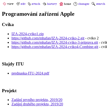
Programování zařízení Apple
Cvika
IZA-2024-cviko1.zip
https://github.com/mhafan/IZA-2024-cviko-2.git
- cviko 2
https://github.com/mhafan/IZA-2024-cviko-3-priprava.git
- cvi
https://github.com/mhafan/IZA-2024-cviko4-Combine.git
- cvi
Slajdy ITU
prednaska-ITU-2024.pdf
Projekt
Zadání prvního projektu, 2019/20
Zadání druhého projektu, 2019/20