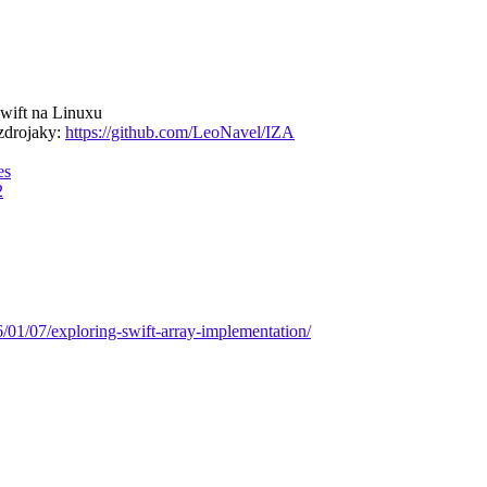
Swift na Linuxu
 zdrojaky:
https://github.com/LeoNavel/IZA
es
2
16/01/07/exploring-swift-array-implementation/