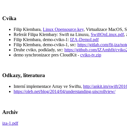
Cvika
Filip Klembara,
Linux Opensource.key
, Virtualizace MacOS, 
Referát Filipa Klembary: Swift na Linuxu,
SwiftOnLinux.pdf
,
Filip Klembara, demo-cviko-1:
IZA-DemoI.pdf
Filip Klembara, demo-cviko-1, src:
https://gitlab.com/fit-iza/not
Druhe cviko, podklady, src:
https://github.com/IZAmhfit/cviko
demo synchronizace pres CloudKit -
cviko-tv.zip
Odkazy, literatura
Interní implementace Array ve Swiftu,
http://ankit.im/swift/20
https://oleb.net/blog/2014/04/understanding-uiscrollview/
Archiv
iza-1.pdf