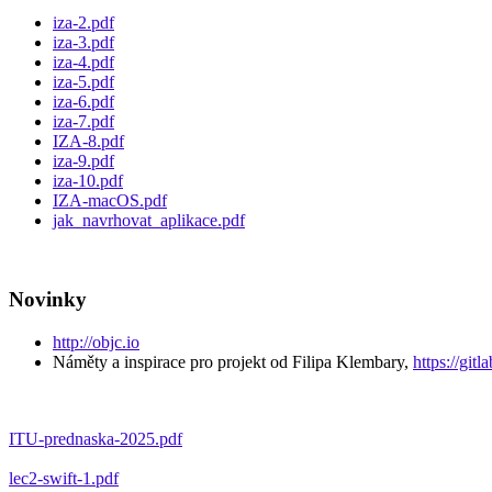
iza-2.pdf
iza-3.pdf
iza-4.pdf
iza-5.pdf
iza-6.pdf
iza-7.pdf
IZA-8.pdf
iza-9.pdf
iza-10.pdf
IZA-macOS.pdf
jak_navrhovat_aplikace.pdf
Novinky
http://objc.io
Náměty a inspirace pro projekt od Filipa Klembary,
https://gitl
ITU-prednaska-2025.pdf
lec2-swift-1.pdf