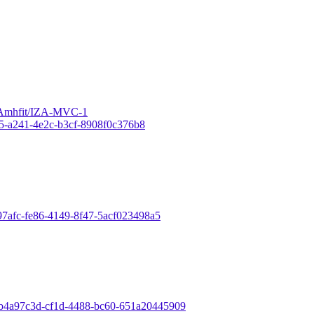
IZAmhfit/IZA-MVC-1
205-a241-4e2c-b3cf-8908f0c376b8
897afc-fe86-4149-8f47-5acf023498a5
eo/b4a97c3d-cf1d-4488-bc60-651a20445909