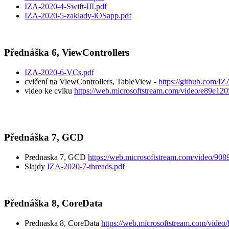
IZA-2020-4-Swift-III.pdf
IZA-2020-5-zaklady-iOSapp.pdf
Přednáška 6, ViewControllers
IZA-2020-6-VCs.pdf
cvičení na ViewControllers, TableView -
https://github.com/
video ke cviku
https://web.microsoftstream.com/video/e89e1
Přednáška 7, GCD
Prednaska 7, GCD
https://web.microsoftstream.com/video/90
Slajdy
IZA-2020-7-threads.pdf
Přednáška 8, CoreData
Prednaska 8, CoreData
https://web.microsoftstream.com/vid