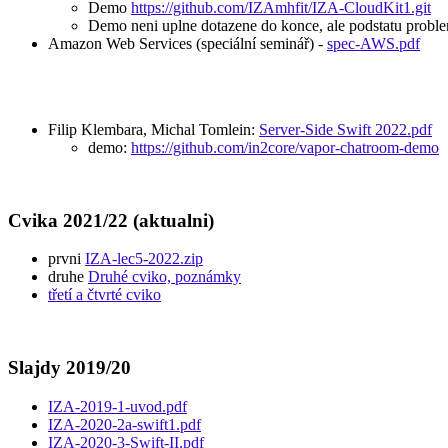
Demo
https://github.com/IZAmhfit/IZA-CloudKit1.git
Demo neni uplne dotazene do konce, ale podstatu problemu
Amazon Web Services (speciální seminář) -
spec-AWS.pdf
Filip Klembara, Michal Tomlein:
Server-Side Swift 2022.pdf
demo:
https://github.com/in2core/vapor-chatroom-demo
Cvika 2021/22 (aktualni)
prvni
IZA-lec5-2022.zip
druhe
Druhé cviko, poznámky
třetí a čtvrté cviko
Slajdy 2019/20
IZA-2019-1-uvod.pdf
IZA-2020-2a-swift1.pdf
IZA-2020-3-Swift-II.pdf