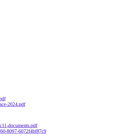
pdf
ace-2024.pdf
ec11-documents.pdf
4f60-8097-6072f4bf87c9