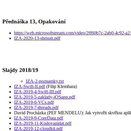
Přednáška 13, Opakování
https://web.microsoftstream.com/video/2ff60b7c-2ab0-4c92-a2
IZA-2020-13-shrnuti.pdf
Slajdy 2018/19
IZA-2-poznamky.txt
IZA-Swift-II.pdf
(Filip Klembara)
IZA-2019-4-Swift-III.pdf
IZA-2019-5-zaklady-iOSapp.pdf
IZA-2019-6-VCs.pdf
IZA-2019-7-threads.pdf
David Procházka (PEF MENDELU): Jak vytvořit skvělou apli
IZA-2019-9-CoreData.pdf
IZA-2019-11-Kodovanidat.pdf
IZA-2019-12-cloudkit.pdf