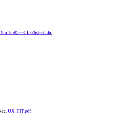
19-a18585ee31b8?list=studio
kaci
UX_FIT.pdf