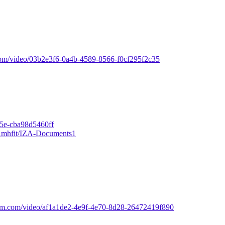
.com/video/03b2e3f6-0a4b-4589-8566-f0cf295f2c35
b5e-cba98d5460ff
ZAmhfit/IZA-Documents1
ream.com/video/af1a1de2-4e9f-4e70-8d28-26472419f890